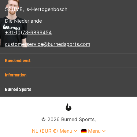
5211ME, 's-Hertogenbosch
Die Niederlande
+31-(0)73-6899454
customerservice@burnedsports.com
Kundendienst
Information
Burned Sports
©
2026
Burned Sports,
NL (EUR €)
Menu
Menu