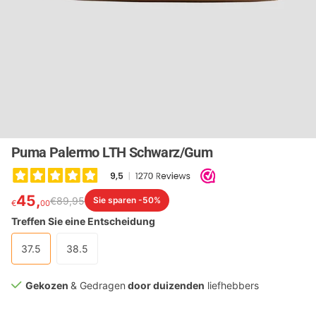
Puma Palermo LTH Schwarz/Gum
45,
€
89,
95
Sie sparen -50%
€
00
Treffen Sie eine Entscheidung
37.5
38.5
Gekozen
& Gedragen
door duizenden
liefhebbers