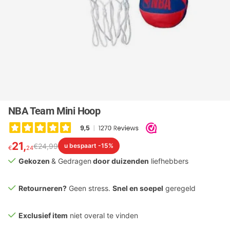
NBA Team Mini Hoop
21,
€
24,
99
u bespaart -15%
€
24
Gekozen
& Gedragen
door duizenden
liefhebbers
Retourneren?
Geen stress.
Snel en soepel
geregeld
Exclusief item
niet overal te vinden