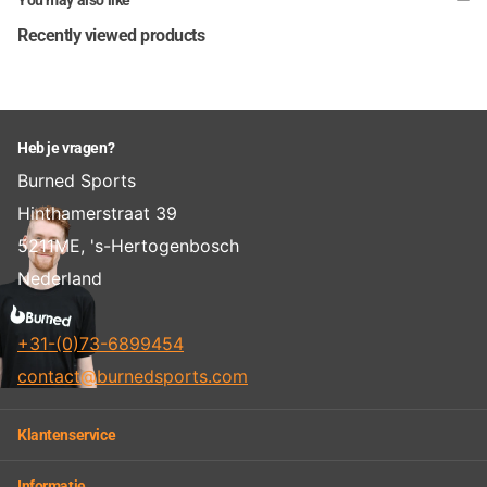
You may also like
Recently viewed products
Heb je vragen?
Burned Sports
Hinthamerstraat 39
5211ME, 's-Hertogenbosch
Nederland
+31-(0)73-6899454
contact@burnedsports.com
Klantenservice
Informatie