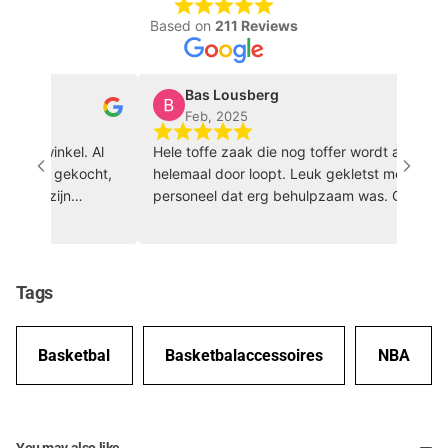
Based on
211 Reviews
Bas Lousberg
Feb, 2025
portwinkel. Al
Hele toffe zaak die nog toffer wordt als je hem
eding gekocht,
helemaal door loopt. Leuk gekletst met het
rkers zijn
personeel dat erg behulpzaam was. Ga zo doo
ntvriendelijk!
🏀 🔥
Tags
Basketbal
Basketbalaccessoires
NBA