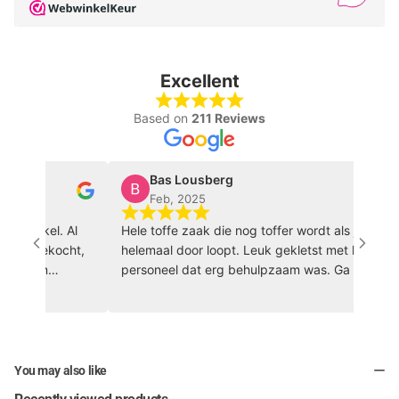
Excellent
Based on
211 Reviews
Bas Lousberg
Feb, 2025
rtwinkel. Al
Hele toffe zaak die nog toffer wordt als je hem
ing gekocht,
helemaal door loopt. Leuk gekletst met het
rs zijn
personeel dat erg behulpzaam was. Ga zo door
vriendelijk!
🏀 🔥
You may also like