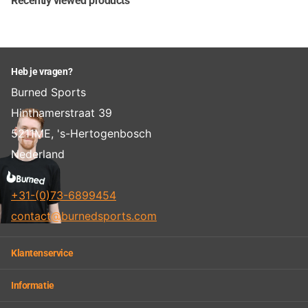
Recently viewed products
Heb je vragen?
Burned Sports
Hinthamerstraat 39
5211ME, 's-Hertogenbosch
Nederland
+31-(0)73-6899454
contact@burnedsports.com
Klantenservice
Informatie