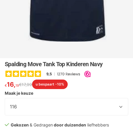
Spalding Move Tank Top Kinderen Navy
16,
€
17,
99
u bespaart -10%
€
19
Maak je keuze
Gekozen
& Gedragen
door duizenden
liefhebbers