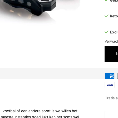
Gek
Ret
Excl
Verwach
Gratis 
, voetbal of een andere sport is we willen het
n meeste instanties goed lukt kan het soms wel