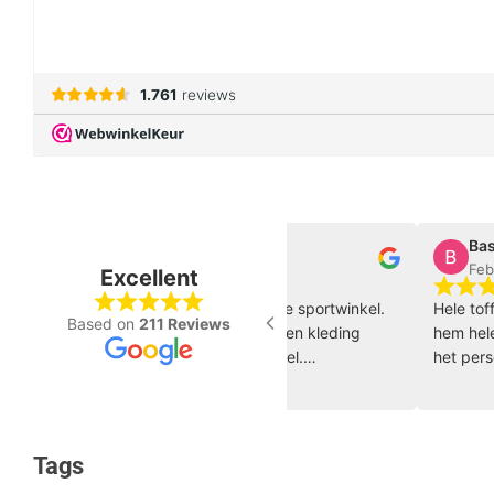
Walter Beumer
Bas Lou
Feb, 2025
Feb, 202
Excellent
Fantastische gespecialiseerde sportwinkel.
Hele toffe za
Based on
211 Reviews
Al meerdere keren schoenen en kleding
hem helemaal
gekocht, online als in de winkel.
het personee
Medewerkers zijn experts, betrokken en
zo door 🏀 
super klantvriendelijk!
Tags