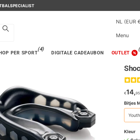
OSCH
IN DEN BOSCH
NL (EUR 
Menu
(4)
HOP PER SPORT
DIGITALE CADEAUBON
OUTLET
Shoc
14,
€
9
Bitjes 
Youth
Kleur