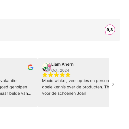
Liam Ahern
Oct, 2024
ntie
Mooie winkel, veel opties en personeel heeft
W
 geholpen
goeie kennis over de producten. Thanks
i
 belde van
voor de schoenen Joar!
h
n toen
m
stuurd en
p
e
p
o