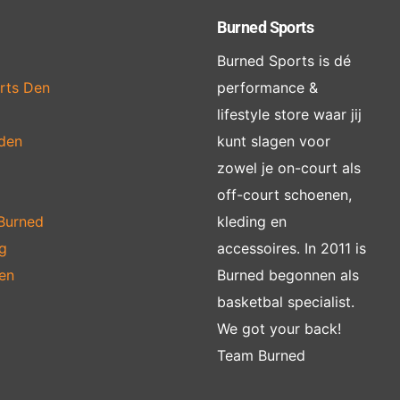
Burned Sports
Burned Sports is dé
rts Den
performance &
lifestyle store waar jij
jden
kunt slagen voor
zowel je on-court als
off-court schoenen,
 Burned
kleding en
g
accessoires. In 2011 is
en
Burned begonnen als
basketbal specialist.
We got your back!
Team Burned