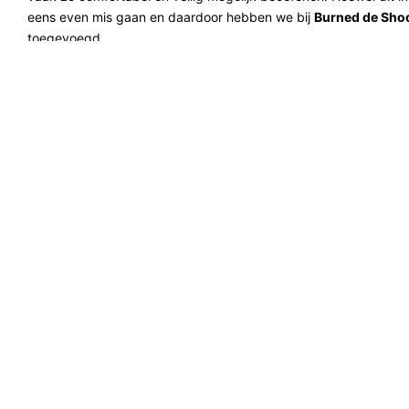
eens even mis gaan en daardoor hebben we bij
Burned de Shoc
toegevoegd.
Ondanks dat het vaak niet zo opvalt gebruiken de meeste sport
mondbescherming denk hierbij bijvoorbeeld aan
LeBron James
Stephen Curry
en zelfs Cristiano Ronaldo heeft een tijd met een
Comfort
en Kwaliteit
De Shock Doctor Gel Max bitjes zijn namelijk voorzien van een t
voldoen aan de eisen van het beschermen van het gebit samen 
qua comfort. Shock Doctor maakt bij deze gebitsbeschermer geb
bitje perfect om uw tanden aansluit en goed blijft zitten tijdens 