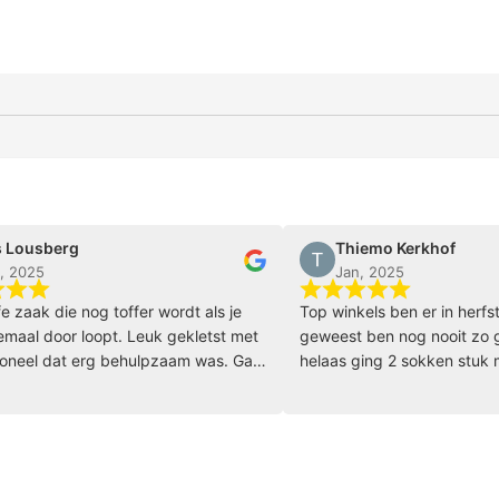
sberg
Thiemo Kerkhof
5
Jan, 2025
ak die nog toffer wordt als je
Top winkels ben er in herfstvaka
 door loopt. Leuk gekletst met
geweest ben nog nooit zo goed
l dat erg behulpzaam was. Ga
helaas ging 2 sokken stuk maar

klopt het dat ze snel stuk zijn e
hebben ze meteen nieuwe opge
volgende dag waren ze binnen echt
bedankt Burned