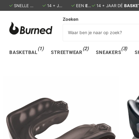
SNELLE LEVERING:
14 + JAAR DÉ
BINNEN 1 - 3 DAGEN IN HUIS
BASKETBALSPECIALIST
EEN
ECHTE
EEN
WINKEL IN DEN B
ECHTE
WINKEL 
Zoeken
(1)
(2)
(3)
BASKETBAL
STREETWEAR
SNEAKERS
S