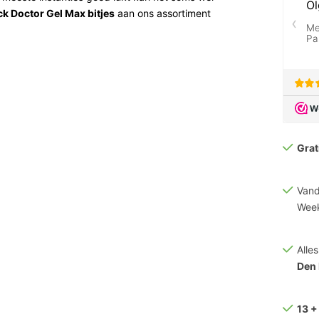
k Doctor Gel Max bitjes
aan ons assortiment
sterren wel een bepaald soort
, Anthony Davis,
Kevin Durant
,
Conor McGregor,
 bitje rond gelopen op het veld.
Grat
echnologie die speciaal is ontwikkeld om te
in combinatie met een zo hoog mogelijk niveau
Vand
ruik van de Gel Fit technologie, waardoor het
Week
het sporten.
Alle
Den
13 +