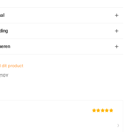
al
ding
neren
 dit product
210Y