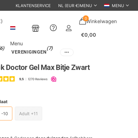
KLANTENSERVICE
NL (EUR €)
MENU
MENU
0
€)
Winkelwagen
€0,00
Menu
(6)
(7)
VERENIGINGEN
k Doctor Gel Max Bitje Zwart
5
Maat
 -10
Adult +11