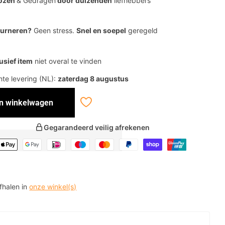
ozen
& Gedragen
door duizenden
liefhebbers
ourneren?
Geen stress.
Snel en soepel
geregeld
usief item
niet overal te vinden
te levering (NL):
zaterdag 8 augustus
In winkelwagen
Gegarandeerd veilig afrekenen
afhalen in
onze winkel(s)