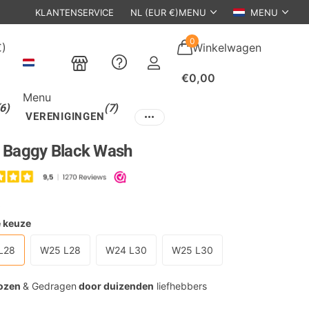
N DEN BOSCH
KLANTENSERVICE
NL (EUR €)
MENU
MENU
0
€)
Winkelwagen
€0,00
Menu
(6)
(7)
VERENIGINGEN
l Baggy Black Wash
5
e keuze
L28
W25 L28
W24 L30
W25 L30
ozen
& Gedragen
door duizenden
liefhebbers