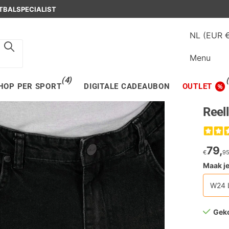
OSCH
EEN
ECHTE
WINKEL I
NL (EUR 
Menu
(4)
HOP PER SPORT
DIGITALE CADEAUBON
OUTLET
Reel
79,
€
9
Maak j
W24 
Gek