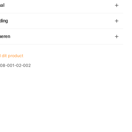
al
ding
neren
 dit product
08-001-02-002