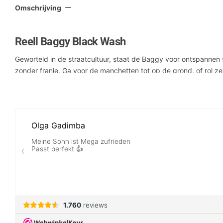
Omschrijving
Reell Baggy Black Wash
Geworteld in de straatcultuur, staat de Baggy voor ontspannen 
zonder franje. Ga voor de manchetten tot op de grond, of rol 
Flex Denim stof
Ultra-brede taps toelopende pijp
Lage taille
Laag kruis
YKK rits
Originele five-pocket details
Beenopening 45 cm (18")