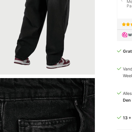
Grat
Vand
Week
Alle
Den
13 +