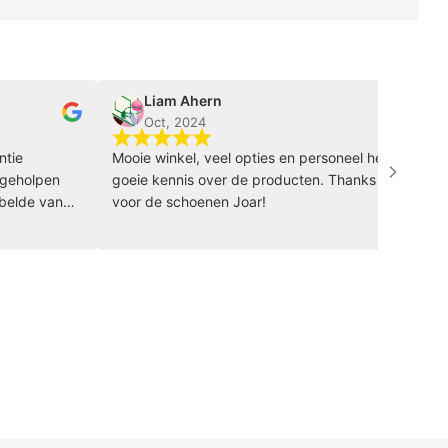
Liam Ahern
soray
Oct, 2024
Oct, 
Mooie winkel, veel opties en personeel heeft
Wat een to
n
goeie kennis over de producten. Thanks
idee om ee
n
voor de schoenen Joar!
het passen
meer iets 
n
precies wa
echt hele 
personeel 
ontzetten
de tijd om
advies en 
glimlach d
Ik heb té 
was het ab
terug!