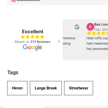
Walter Beumer
Bas Lousberg
Feb, 2025
Feb, 2025
Excellent
tastische gespecialiseerde sportwinkel.
Hele toffe zaak die nog
Based on
211 Reviews
meerdere keren schoenen en kleding
hem helemaal door loo
ocht, online als in de winkel.
het personeel dat erg
ewerkers zijn experts, betrokken en
zo door 🏀 🔥
r klantvriendelijk!
Tags
Heren
Lange Broek
Streetwear