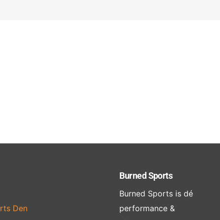
Burned Sports
Burned Sports is dé
rts Den
performance &