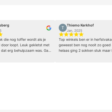
Thiemo Kerkhof
Jan, 2025
 toffer wordt als je
Top winkels ben er in herfstvakantie
pt. Leuk gekletst met
geweest ben nog nooit zo goed geholpe
 behulpzaam was. Ga
helaas ging 2 sokken stuk maar belde va
klopt het dat ze snel stuk zijn en toen
hebben ze meteen nieuwe opgestuurd e
volgende dag waren ze binnen echt
bedankt Burned