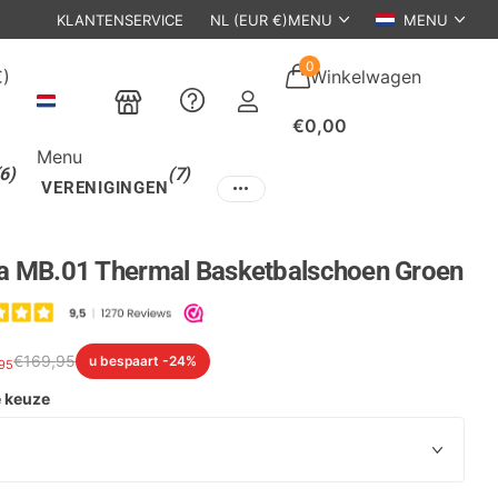
KLANTENSERVICE
NL (EUR €)
MENU
MENU
0
€)
Winkelwagen
€0,00
Menu
(6)
(7)
VERENIGINGEN
 MB.01 Thermal Basketbalschoen Groen
€
169,
95
u bespaart -24%
95
e keuze