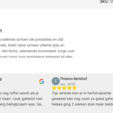
SKU:
31
en
llende schoen die prestaties en stijl
eld, biedt deze schoen ultieme grip en
l. Het lichte, ademende bovenwerk zorgt voor
nzool zorgt voor explosieve demping bij elke
ign maken deze schoen een echte eyecatcher,
 op zoek zijn naar topprestaties en een unieke
Thiemo Kerkhof
Jan, 2025
offer wordt als je
Top winkels ben er in herfstvakantie
 Leuk gekletst met
geweest ben nog nooit zo goed geholpen
ehulpzaam was. Ga
helaas ging 2 sokken stuk maar belde van
klopt het dat ze snel stuk zijn en toen