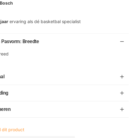
 Bosch
 jaar
ervaring als dé basketbal specialist
 Pasvorm: Breedte
reed
al
ding
neren
 dit product