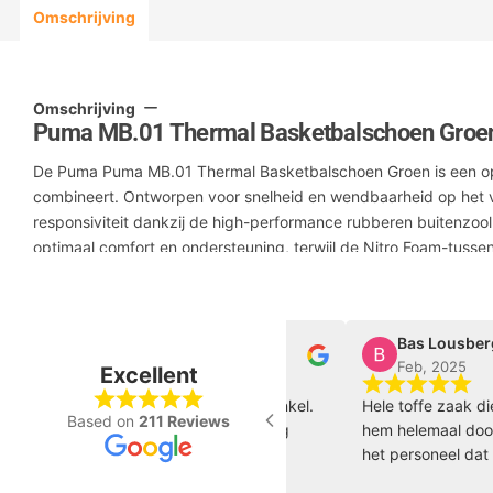
Omschrijving
Omschrijving
Puma MB.01 Thermal Basketbalschoen Gro
De Puma Puma MB.01 Thermal Basketbalschoen Groen is een opva
combineert. Ontworpen voor snelheid en wendbaarheid op het v
responsiviteit dankzij de high-performance rubberen buitenzoo
optimaal comfort en ondersteuning, terwijl de Nitro Foam-tusse
beweging. De gedurfde Groene kleurstelling en het unieke des
zowel op als buiten het basketbalveld. Perfect voor spelers die
stijl.
alter Beumer
Bas Lousberg
eb, 2025
Feb, 2025
Excellent
tische gespecialiseerde sportwinkel.
Hele toffe zaak die nog t
Based on
211 Reviews
erdere keren schoenen en kleding
hem helemaal door loopt.
t, online als in de winkel.
het personeel dat erg b
erkers zijn experts, betrokken en
zo door 🏀 🔥