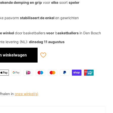
tekende demping en grip
voor
elke
soort
speler
eke pasvorm
stabiliseert de enkel
en gewrichten
e winkel
door
basketballers
voor
b
asketballers
in Den Bosch
te levering (NL):
dinsdag 11 augustus
In winkelwagen
afhalen in
onze winkel(s)