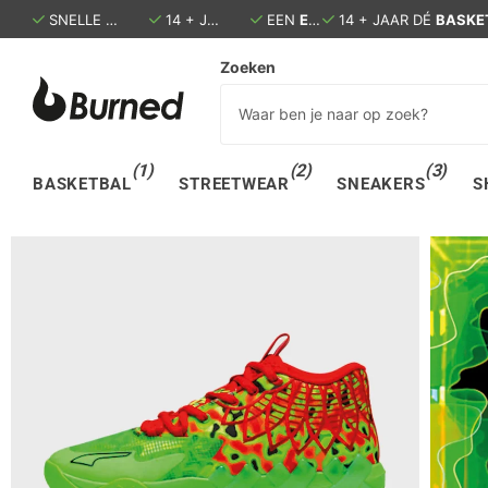
SNELLE LEVERING:
14 + JAAR DÉ
BINNEN 1 - 3 DAGEN IN HUIS
BASKETBALSPECIALIST
EEN
ECHTE
EEN
WINKEL IN DEN B
ECHTE
WINKEL 
Zoeken
(1)
(2)
(3)
BASKETBAL
STREETWEAR
SNEAKERS
S