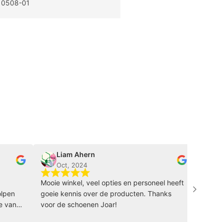
0508-01
Liam Ahern
soraya 
Oct, 2024
Oct, 20
Mooie winkel, veel opties en personeel heeft
Wat een topw
goeie kennis over de producten. Thanks
idee om een 
voor de schoenen Joar!
het passen v
meer iets an