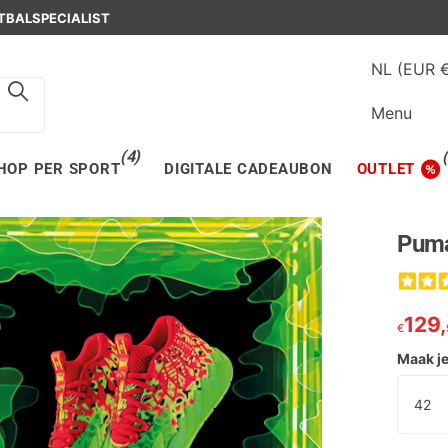
OSCH
IN DEN BOSCH
NL (EUR 
Menu
(4)
HOP PER SPORT
DIGITALE CADEAUBON
OUTLET
Puma
129,
€
Maak j