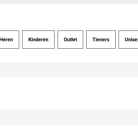
hebben ze meteen nieuwe opgestuurd en
volgende dag waren ze binnen echt
bedankt Burned
Heren
Kinderen
Outlet
Tieners
Unise