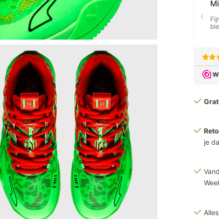
Grat
Reto
je d
Vand
Week
Alle