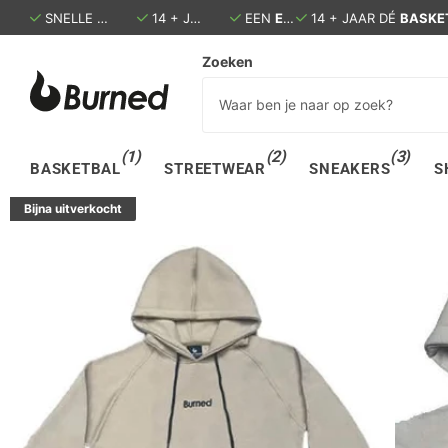
SNELLE LEVERING:
14 + JAAR DÉ
BINNEN 1 - 3 DAGEN IN HUIS
BASKETBALSPECIALIST
EEN
ECHTE
14 + JAAR DÉ
WINKEL IN DEN B
BASKE
Zoeken
(1)
(2)
(3)
BASKETBAL
STREETWEAR
SNEAKERS
S
Bijna uitverkocht