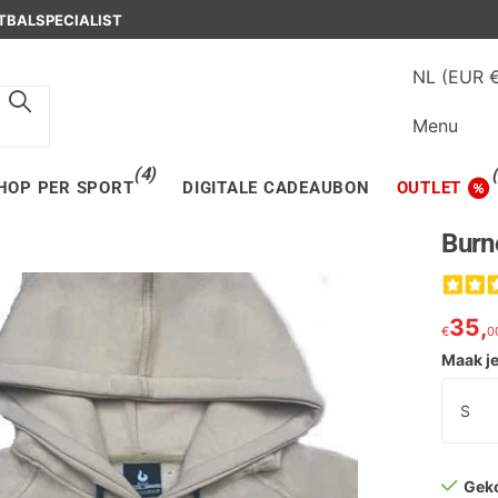
OSCH
TBALSPECIALIST
NL (EUR 
Menu
(4)
HOP PER SPORT
DIGITALE CADEAUBON
OUTLET
Burn
35,
€
0
Maak j
Gek