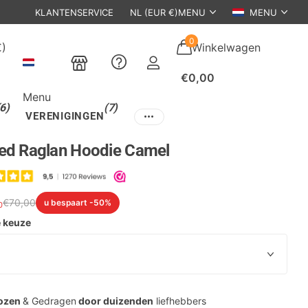
KLANTENSERVICE
EEN
ECHTE
WINKEL IN DEN BOSCH
NL (EUR €)
MENU
MENU
0
€)
Winkelwagen
€0,00
Menu
(6)
(7)
VERENIGINGEN
ed Raglan Hoodie Camel
€
70,
00
u bespaart -50%
0
e keuze
ozen
& Gedragen
door duizenden
liefhebbers