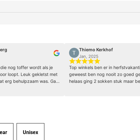
l in Den Bosch
elen
etbal-community
Thiemo Kerkhof
Jan, 2025
 toffer wordt als je
Top winkels ben er in herfstvakantie
pt. Leuk gekletst met
geweest ben nog nooit zo goed geholpe
g behulpzaam was. Ga
helaas ging 2 sokken stuk maar belde va
klopt het dat ze snel stuk zijn en toen
hebben ze meteen nieuwe opgestuurd e
volgende dag waren ze binnen echt
bedankt Burned
ear
Unisex