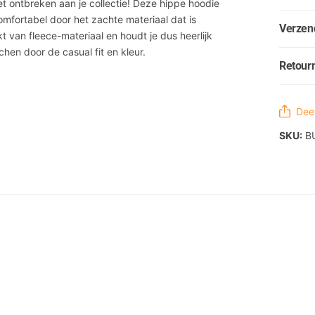
t ontbreken aan je collectie! Deze hippe hoodie
omfortabel door het zachte materiaal dat is
Verzen
van fleece-materiaal en houdt je dus heerlijk
hen door de casual fit en kleur.
Retour
Deel
SKU:
B
l methode
k