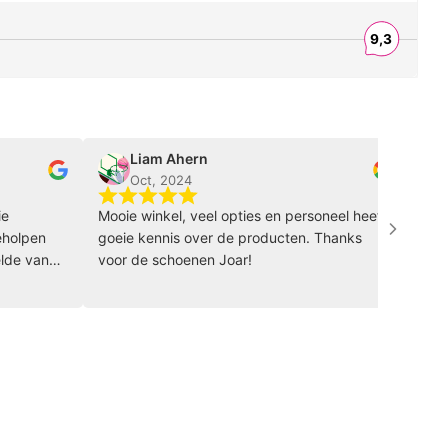
Liam Ahern
sora
Oct, 2024
Oct, 
Mooie winkel, veel opties en personeel heeft
Wat een t
n
goeie kennis over de producten. Thanks
idee om e
n
voor de schoenen Joar!
het passen
meer iets 
n
precies wa
echt hele 
personeel
ontzetten
de tijd om
advies en 
glimlach d