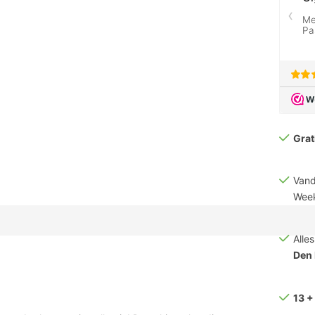
Grat
Vand
Week
Alle
Den
13 +