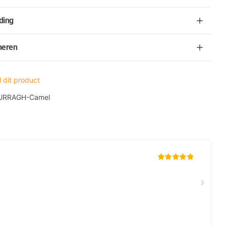
ding
neren
 dit product
URRAGH-Camel