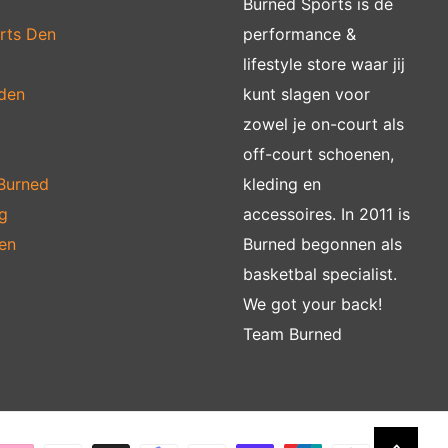
Burned Sports is dé
rts Den
performance &
lifestyle store waar jij
jden
kunt slagen voor
zowel je on-court als
off-court schoenen,
 Burned
kleding en
g
accessoires. In 2011 is
en
Burned begonnen als
basketbal specialist.
We got your back!
Team Burned