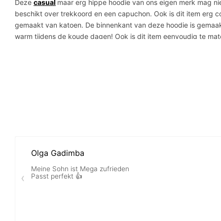
Deze
casual
maar erg hippe hoodie van ons eigen merk mag nie
beschikt over trekkoord en een capuchon. Ook is dit item erg c
gemaakt van katoen. De binnenkant van deze hoodie is gemaakt 
warm tijdens de koude dagen! Ook is dit item eenvoudig te matc
Productinformatie
Casual fit hoodie
Gemaakt van 100% katoen
Erg comfortabel door het fleece-materiaal
Beschikt over capuchon & buidelzak
Waarom een ​​Hoodie bij Burned kopen?
Gratis verzending & gratis retourneren voor alle aankopen
100 dagen fabrieksgarantie (uitgezonderd slijtage)
Betaal veilig met iDeal, Creditcard of een Achteraf betaa
Verzekerd met elke bestelling via het Webwinkel Keurmer
Topreviews op alle platforms en van al onze klanten