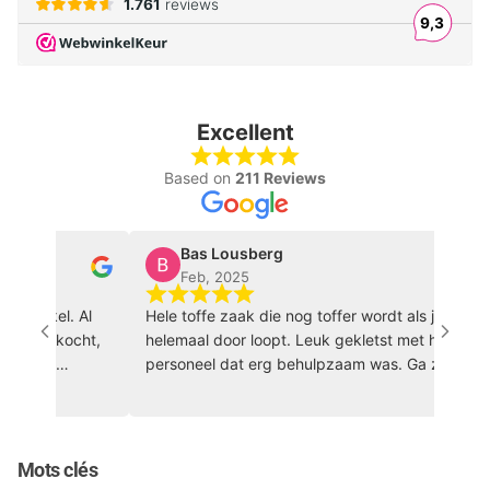
Excellent
Based on
211 Reviews
Bas Lousberg
Feb, 2025
winkel. Al
Hele toffe zaak die nog toffer wordt als je hem
ng gekocht,
helemaal door loopt. Leuk gekletst met het
 zijn
personeel dat erg behulpzaam was. Ga zo door
iendelijk!
🏀 🔥
Mots clés