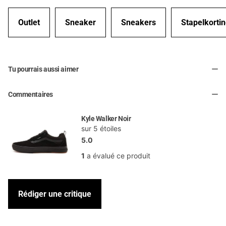
Outlet
Sneaker
Sneakers
Stapelkorti
Tu pourrais aussi aimer
Commentaires
Kyle Walker Noir
sur 5 étoiles
5.0
1
a évalué ce produit
Rédiger une critique