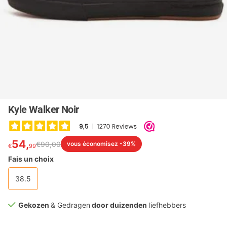
Kyle Walker Noir
54,
€
90,
00
vous économisez -39%
€
99
Fais un choix
38.5
Gekozen
& Gedragen
door duizenden
liefhebbers