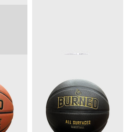
Burned
l
Burned Binnen & Buiten Basketbal LA Glitter
Edition Maat 5, 6 & 7
1-3 Dagen levertijd
49
,
€
99