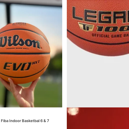
Spalding
 Fiba Indoor Basketbal 6 & 7
Spalding TF-1000 Legacy Indoor B
6&7