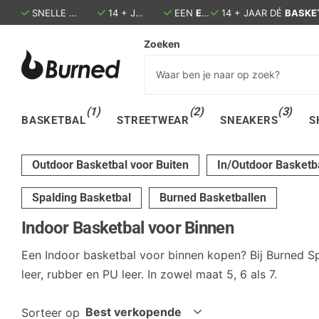
SNELLE LEVERING:
14 + JAAR DÉ
BINNEN 1 - 3 DAGEN IN HUIS
BASKETBALSPECIALIST
EEN
ECHTE
EEN
WINKEL IN DEN B
ECHTE
WINKEL 
Zoeken
(1)
(2)
(3)
BASKETBAL
STREETWEAR
SNEAKERS
S
Outdoor Basketbal voor Buiten
In/Outdoor Basketb
Spalding Basketbal
Burned Basketballen
Indoor Basketbal voor Binnen
Een Indoor basketbal voor binnen kopen? Bij Burned S
leer, rubber en PU leer. In zowel maat 5, 6 als 7.
Sorteer op