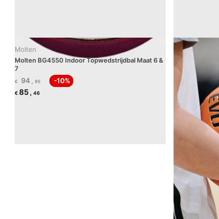
Molten
Molten BG4550 Indoor Topwedstrijdbal Maat 6 &
7
94
,
-10%
€
95
85
,
€
46