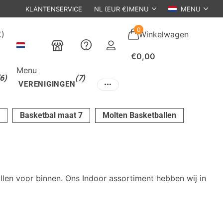
KLANTENSERVICE
NL (EUR €)
MENU
MENU
0
€)
Winkelwagen
€0,00
Menu
(6)
(7)
VERENIGINGEN
Basketbal maat 7
Molten Basketballen
len voor binnen. Ons Indoor assortiment hebben wij in