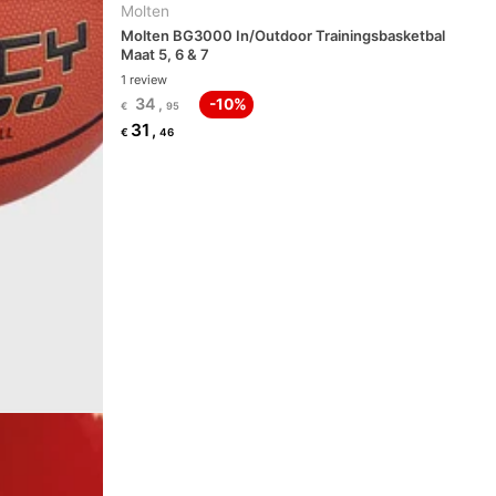
Molten
Molten BG3000 In/Outdoor Trainingsbasketbal
Maat 5, 6 & 7
1
review
34
,
-10%
€
95
31
,
€
46
asketbal maat