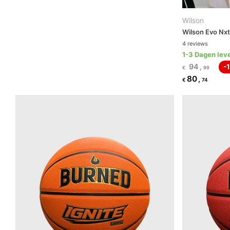
Wilson
Wilson Evo Nxt
4
reviews
1-3 Dagen leve
94
,
-
€
99
80
,
€
74