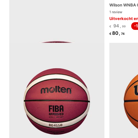
Molten BG3850 Trainingsbasketbal Maat 5,6 & 7
Wilson WNBA Of
2
reviews
1
review
49
Uitverkocht en
,
-10%
€
95
44
94
,
,
-
€
99
€
96
80
,
€
74