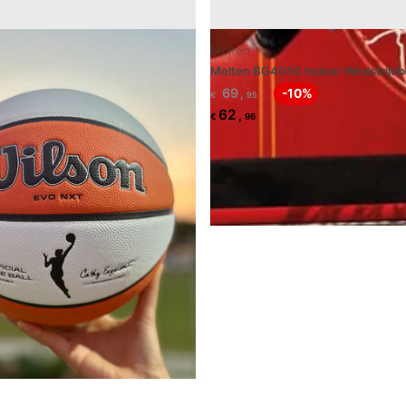
Molten
Molten BG4050 Indoor Wedstrijdb
69
,
-10%
€
95
62
,
€
96