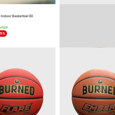
Spalding
 Indoor Basketbal (6)
Excel TF-500 All Surface basketba
1-3 Dagen levertijd
rtijd
69
,
-10%
€
99
15%
62
,
€
99