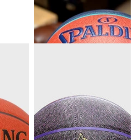
Spalding TF-1000 Legacy BNXT League Indoor
Basketbal maat 7
1-3 Dagen levertijd
99
,
€
95