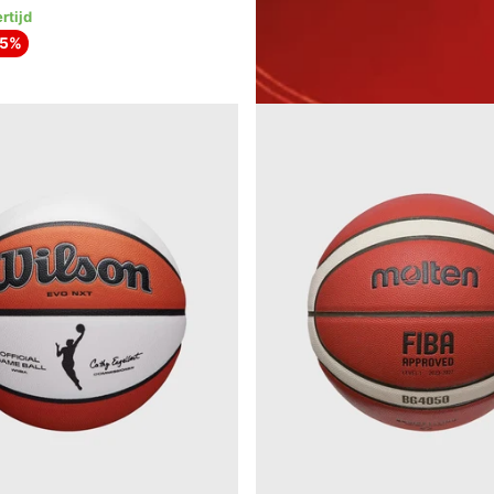
12
reviews
rtijd
1-3 Dagen levertijd
15%
99
,
€
95