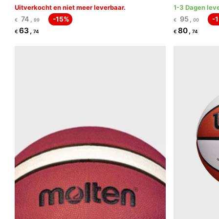
Uitverkocht en niet meer leverbaar.
1-3 Dagen leve
74
95
,
-15%
,
-
€
99
€
00
63
80
,
,
€
74
€
74