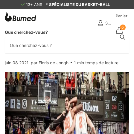
13+ ANS LE
SPÉCIALISTE DU BASKET-BALL
Panier
S'identifier
0
Homepage
Blogues
Burned Magazine
Que cherchez-vous?
3 X 3 basketteurs réalisent une performance spéciale
3 X 3 basketteurs réalisent une performance
spéciale
juin 08 2021
, par Floris de Jongh
1 min temps de lecture