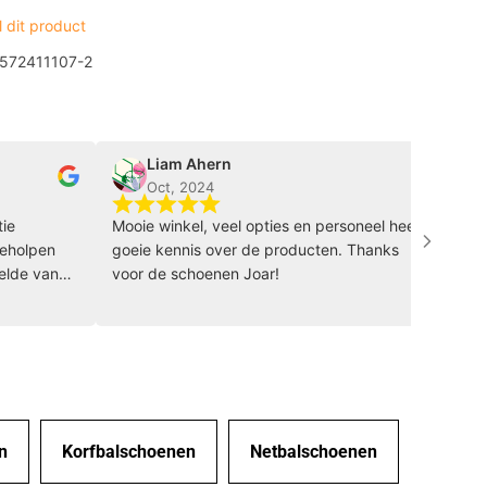
 dit product
72411107-2
Liam Ahern
soray
Oct, 2024
Oct, 
Mooie winkel, veel opties en personeel heeft
Wat een to
n
goeie kennis over de producten. Thanks
idee om ee
n
voor de schoenen Joar!
het passen
meer iets 
n
precies wa
echt hele 
personeel 
ontzetten
de tijd om
advies en 
n
Korfbalschoenen
Netbalschoenen
glimlach d