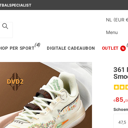
OSCH
TBALSPECIALIST
NL (EUR 
Menu
(4)
HOP PER SPORT
DIGITALE CADEAUBON
OUTLET
361 
Smoo
85,
€
0
Schoen