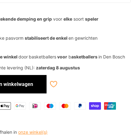
tekende demping en grip
voor
elke
soort
speler
eke pasvorm
stabiliseert de enkel
en gewrichten
e winkel
door
basketballers
voor
b
asketballers
in Den Bosch
te levering (NL):
zaterdag 8 augustus
In winkelwagen
afhalen in
onze winkel(s)