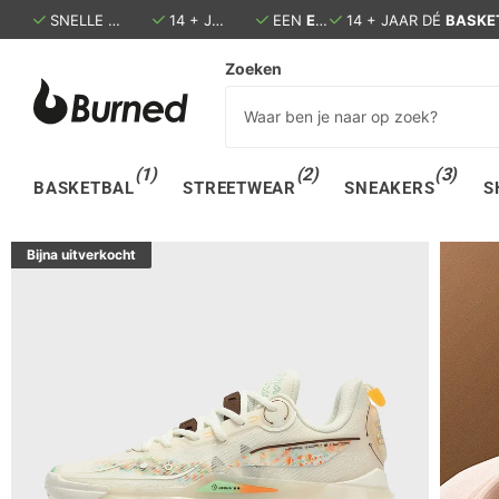
SNELLE LEVERING:
14 + JAAR DÉ
BINNEN 1 - 3 DAGEN IN HUIS
BASKETBALSPECIALIST
EEN
ECHTE
14 + JAAR DÉ
WINKEL IN DEN B
BASKE
Zoeken
(1)
(2)
(3)
BASKETBAL
STREETWEAR
SNEAKERS
S
Bijna uitverkocht