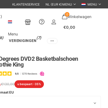
KLANTENSERVICE
EEN
ECHTE
WINKEL IN DEN BOSCH
NL (EUR €)
MENU
MENU
0
€)
Winkelwagen
€0,00
Menu
(6)
(7)
VERENIGINGEN
Degrees DVD2 Basketbalschoen
thie King
€
130,
00
u bespaart -35%
0
maat EU