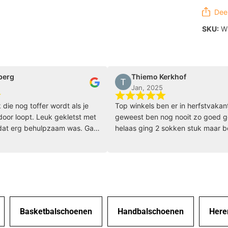
Deel
SKU:
W5
Thiemo Kerkhof
Jan, 2025
 toffer wordt als je
Top winkels ben er in herfstvakantie
pt. Leuk gekletst met
geweest ben nog nooit zo goed geholpe
 behulpzaam was. Ga
helaas ging 2 sokken stuk maar belde va
klopt het dat ze snel stuk zijn en toen
hebben ze meteen nieuwe opgestuurd e
volgende dag waren ze binnen echt
bedankt Burned
Basketbalschoenen
Handbalschoenen
Here