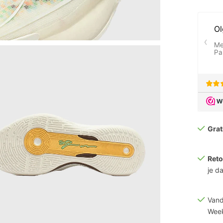
Grat
Reto
je d
Vand
Week