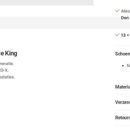
Alle
Den
13 +
e King
Schoen
eratie.
N
RG-X.
staties.
Materia
Verzen
Retour