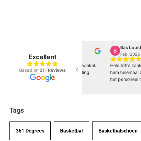
Walter Beumer
Bas Lousberg
Feb, 2025
Feb, 2025
Excellent
tastische gespecialiseerde sportwinkel.
Hele toffe zaak die nog
Based on
211 Reviews
meerdere keren schoenen en kleding
hem helemaal door loo
ocht, online als in de winkel.
het personeel dat erg
ewerkers zijn experts, betrokken en
zo door 🏀 🔥
r klantvriendelijk!
Tags
361 Degrees
Basketbal
Basketbalschoen